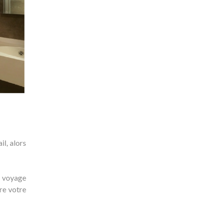
l, alors
e voyage
re votre