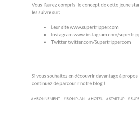
Vous l’aurez compris, le concept de cette jeune star
les suivre sur:
Leur site
www.supertripper.com
Instagram
www.instagram.com/supertrip
Twitter
twitter.com/Supertrippercom
Si vous souhaitez en découvrir davantage à propos 
continuez de parcourir notre
blog
!
ABONNEMENT
BON PLAN
HOTEL
STARTUP
SUPE