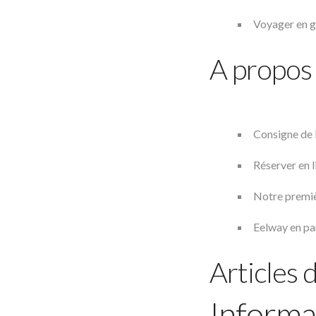
Voyager en g
A propos
Consigne de 
Réserver en 
Notre premiè
Eelway en pa
Articles 
Informa