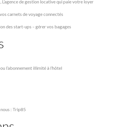
 L’agence de gestion locative qui paie votre loyer
vos carnets de voyage connectés
lon des start-ups – gérer vos bagages
s
ou l’abonnement illimité à l’hôtel
e nous : Trip85
ans