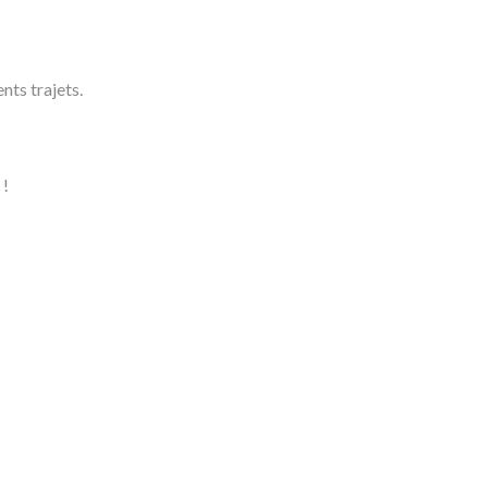
nts trajets.
 !