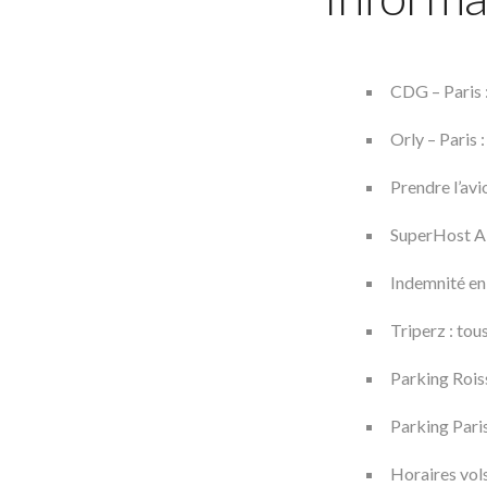
CDG – Paris :
Orly – Paris 
Prendre l’avi
SuperHost Ai
Indemnité en 
Triperz : tou
Parking Roiss
Parking Paris
Horaires vol