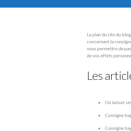
Le plan du site du blo
concernant la consign
vous permettre de pass
de vos effets personne
Les artic
Où laisser se
Consigne bag
Consigne bag