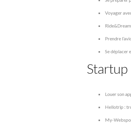
Voyager avec
Ride&Dream,
Prendre l’avi
Se déplacer e
Startup
Louer son ap
Hellotrip : t
My-Webspot :