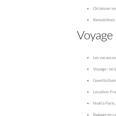
Où laisser se
Rentabilisez
Voyage
Les vacances 
Voyage : ne l
GuesttoGuest
Location-Fra
Noël à Paris, 
Bagage en cab