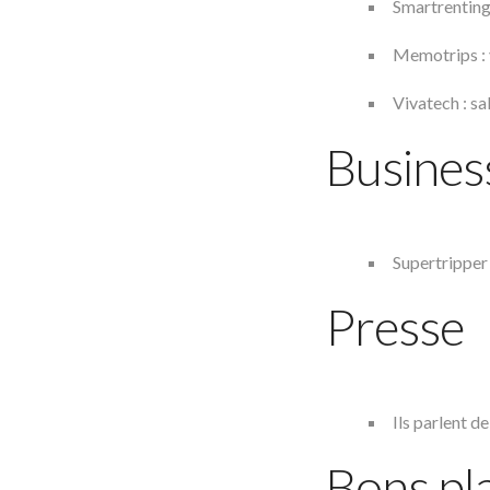
Smartrenting,
Memotrips : 
Vivatech : sa
Busines
Supertripper 
Presse
Ils parlent d
Bons pl