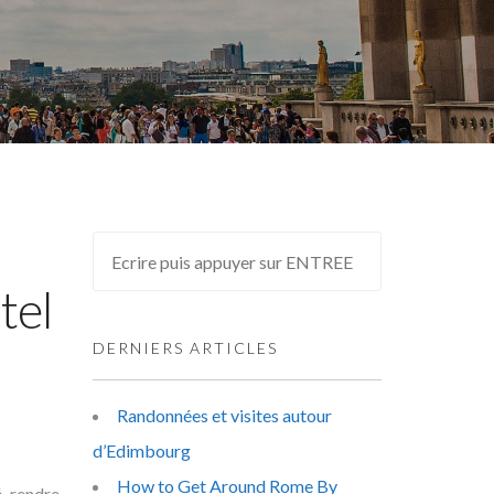
tel
DERNIERS ARTICLES
Randonnées et visites autour
d’Edimbourg
How to Get Around Rome By
é rendre