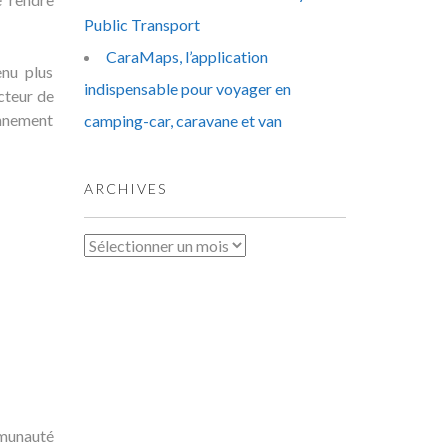
Public Transport
CaraMaps, l’application
enu plus
indispensable pour voyager en
cteur de
onnement
camping-car, caravane et van
ARCHIVES
Archives
mmunauté