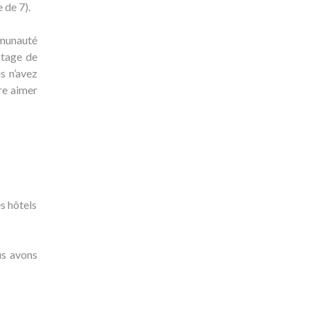
 de 7).
mmunauté
ntage de
s n’avez
re aimer
es hôtels
us avons