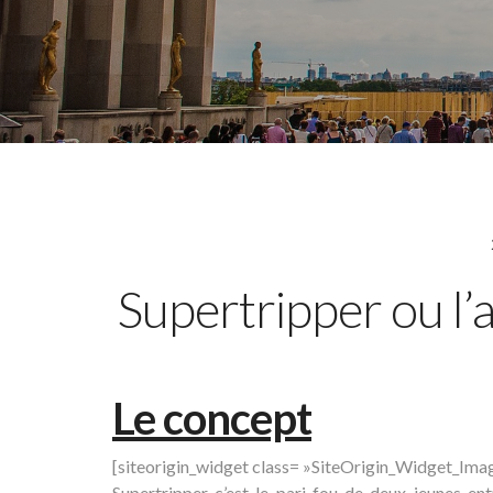
Supertripper ou l’a
Le concept
[siteorigin_widget class= »SiteOrigin_Widget_Ima
Supertripper c’est le pari fou de deux jeunes