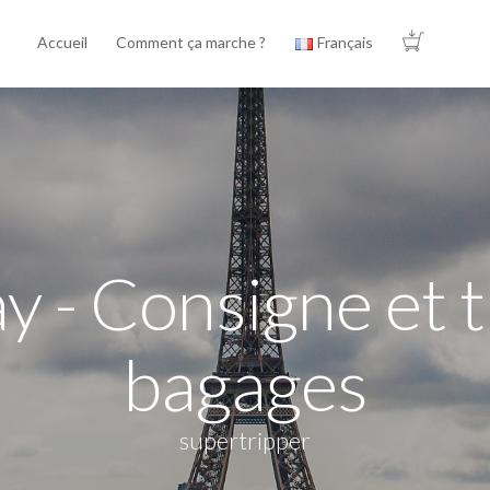
Accueil
Comment ça marche ?
Français
y - Consigne et t
bagages
supertripper