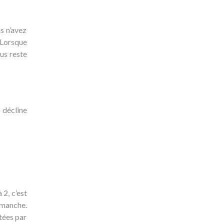
s n’avez
 Lorsque
ous reste
 décline
2, c’est
imanche.
tées par