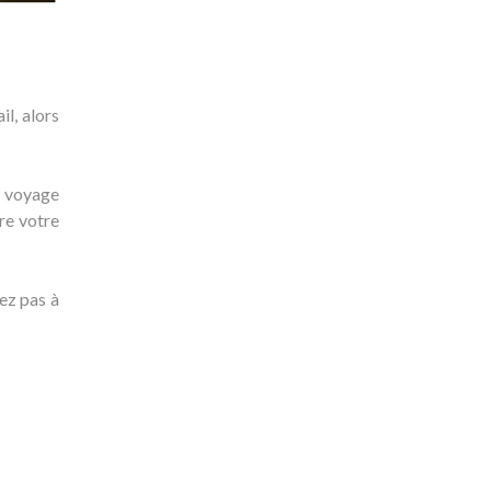
l, alors
e voyage
re votre
tez pas à