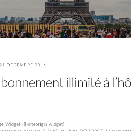
21 DÉCEMBRE 2016
bonnement illimité à l’hô
ge_Widget »]
[/siteorigin_widget]
 entrepreneurs, Maxime PIALAT et Hugo DEMORGE. Leur volont