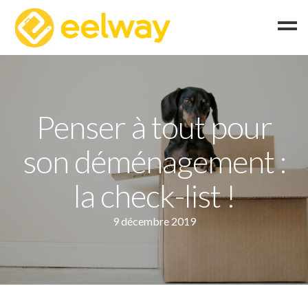
Accueil
Comment ça marche ?
Penser à tout pour
Français
son déménagement :
English
Italiano
la check-list !
9 décembre 2019