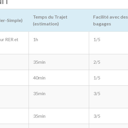
Temps du Trajet
Facilité avec des
ller-Simple)
(estimation)
bagages
our RER et
1h
1/5
35min
2/5
40min
1/5
35min
3/5
35min
3/5