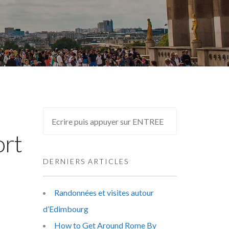
ort
DERNIERS ARTICLES
Randonnées et visites autour
d’Edimbourg
How to Get Around Rome By