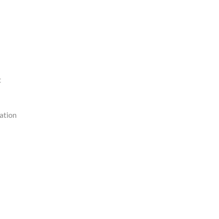
t
ation