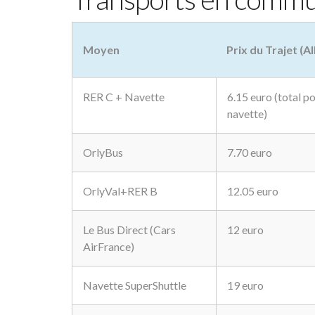
Moyen
Prix du Trajet (A
RER C + Navette
6.15 euro (total p
navette)
OrlyBus
7.70 euro
OrlyVal+RER B
12.05 euro
Le Bus Direct (Cars
12 euro
AirFrance)
Navette SuperShuttle
19 euro