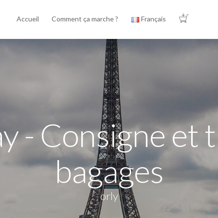
Accueil
Comment ça marche ?
Français
y - Consigne et t
bagages
orly